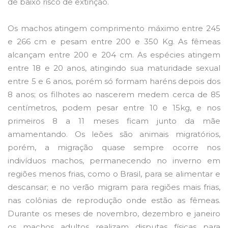
de baixo risco de extinção.
Os machos atingem comprimento máximo entre 245
e 266 cm e pesam entre 200 e 350 Kg. As fêmeas
alcançam entre 200 e 204 cm. As espécies atingem
entre 18 e 20 anos, atingindo sua maturidade sexual
entre 5 e 6 anos, porém só formam haréns depois dos
8 anos; os filhotes ao nascerem medem cerca de 85
centímetros, podem pesar entre 10 e 15kg, e nos
primeiros 8 a 11 meses ficam junto da mãe
amamentando. Os leões são animais migratórios,
porém, a migração quase sempre ocorre nos
indivíduos machos, permanecendo no inverno em
regiões menos frias, como o Brasil, para se alimentar e
descansar; e no verão migram para regiões mais frias,
nas colônias de reprodução onde estão as fêmeas.
Durante os meses de novembro, dezembro e janeiro
os machos adultos realizam disputas físicas para